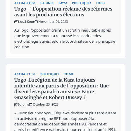
ACTUALITES
LA UNE
PAYS
POLITIQUE
TOGO
Togo – L’opposition réclame des réformes
avant les prochaines élections
Kossi Kone
November 29, 2023
Au Togo, l’opposition craint un scrutin inéquitable après
que le gouvernement a repoussé le calendrier des
élections législatives, selon le coordinateur de la principale
coalition.
ACTUALITES
POLITIQUE
TOGO
Togo-La région de la Kara toujours
interdite aux partis de l´opposition : Que
disent les «panafricanistes» Faure
Gnassingbé et Robert Dussey ?
Icilome
October 23, 2023
«…Monsieur Sogoyou Kéguéwé deviendra plus tard à Kara
un activiste du régime RPT pour s’opposer à la
démocratisation au début des années ’90. Pendant et
après la conférence nationale, tenue en juillet et août 1991,