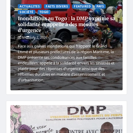
ACTUALITES
FAITS DIVERS
FEATURED
PAYS
SOCIÉTÉ
TOGO
Inondations au Togo : la DMP exprime sa
solidarité et appelle à des mesures
d’urgence
NK
July 2, 2026
Face aux graves inondations qui frappent le Grand
Lomé et plusieurs préfectures de la région Maritime, la
DMP présente ses condoléances aux familles
endeuillées, appelle à la solidarité envers les sinistrés et
plaide pour des réponses d’urgence ainsi que des
réformes durables en matière d’assainissement et
d’urbanisation.