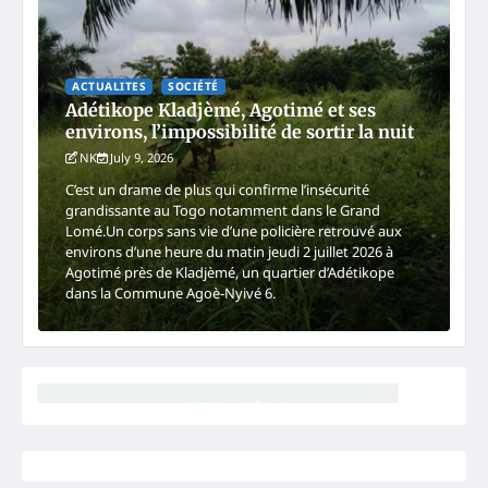
ACTUALITES
SOCIÉTÉ
Adétikope Kladjèmé, Agotimé et ses
environs, l’impossibilité de sortir la nuit
NK
July 9, 2026
C’est un drame de plus qui confirme l’insécurité
grandissante au Togo notamment dans le Grand
Lomé.Un corps sans vie d’une policière retrouvé aux
environs d’une heure du matin jeudi 2 juillet 2026 à
Agotimé près de Kladjèmé, un quartier d’Adétikope
dans la Commune Agoè-Nyivé 6.