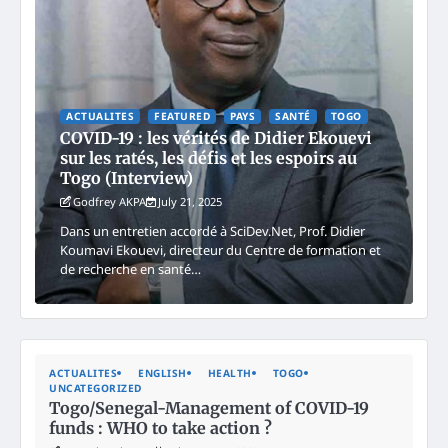
ACTUALITES
FEATURED
PAYS
SANTÉ
TOGO
COVID-19 : les vérités de Didier Ekouevi
sur les ratés, les défis et les espoirs au
Togo (Interview)
Godfrey AKPA
July 21, 2025
Dans un entretien accordé à SciDev.Net, Prof. Didier
Koumavi Ekouevi, directeur du Centre de formation et
de recherche en santé…
ACTUALITES
ENGLISH
HEALTH
TOGO
UNCATEGORIZED
Togo/Senegal-Management of COVID-19
funds : WHO to take action ?