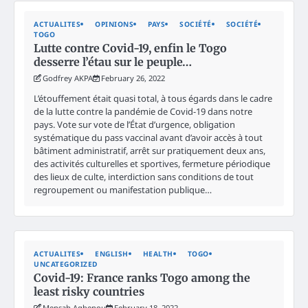
ACTUALITES
OPINIONS
PAYS
SOCIÉTÉ
SOCIÉTÉ
TOGO
Lutte contre Covid-19, enfin le Togo
desserre l’étau sur le peuple…
Godfrey AKPA
February 26, 2022
L’étouffement était quasi total, à tous égards dans le cadre
de la lutte contre la pandémie de Covid-19 dans notre
pays. Vote sur vote de l’État d’urgence, obligation
systématique du pass vaccinal avant d’avoir accès à tout
bâtiment administratif, arrêt sur pratiquement deux ans,
des activités culturelles et sportives, fermeture périodique
des lieux de culte, interdiction sans conditions de tout
regroupement ou manifestation publique…
ACTUALITES
ENGLISH
HEALTH
TOGO
UNCATEGORIZED
Covid-19: France ranks Togo among the
least risky countries
Mensah Agbenou
February 18, 2022