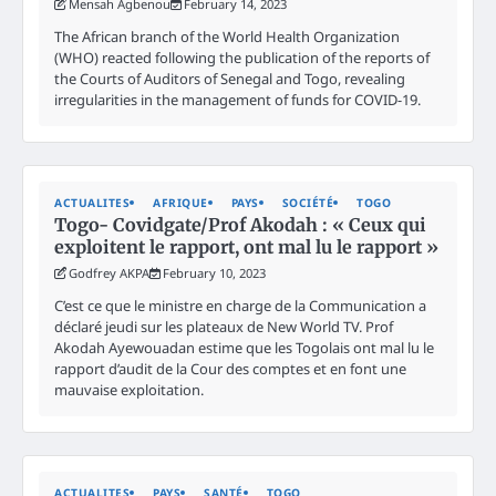
Mensah Agbenou
February 14, 2023
The African branch of the World Health Organization
(WHO) reacted following the publication of the reports of
the Courts of Auditors of Senegal and Togo, revealing
irregularities in the management of funds for COVID-19.
ACTUALITES
AFRIQUE
PAYS
SOCIÉTÉ
TOGO
Togo- Covidgate/Prof Akodah : « Ceux qui
exploitent le rapport, ont mal lu le rapport »
Godfrey AKPA
February 10, 2023
C’est ce que le ministre en charge de la Communication a
déclaré jeudi sur les plateaux de New World TV. Prof
Akodah Ayewouadan estime que les Togolais ont mal lu le
rapport d’audit de la Cour des comptes et en font une
mauvaise exploitation.
ACTUALITES
PAYS
SANTÉ
TOGO