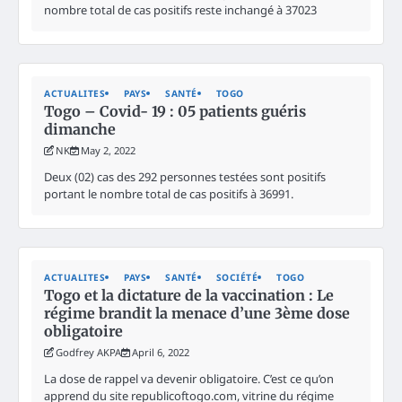
nombre total de cas positifs reste inchangé à 37023
ACTUALITES
PAYS
SANTÉ
TOGO
Togo – Covid- 19 : 05 patients guéris
dimanche
NK
May 2, 2022
Deux (02) cas des 292 personnes testées sont positifs
portant le nombre total de cas positifs à 36991.
ACTUALITES
PAYS
SANTÉ
SOCIÉTÉ
TOGO
Togo et la dictature de la vaccination : Le
régime brandit la menace d’une 3ème dose
obligatoire
Godfrey AKPA
April 6, 2022
La dose de rappel va devenir obligatoire. C’est ce qu’on
apprend du site republicoftogo.com, vitrine du régime