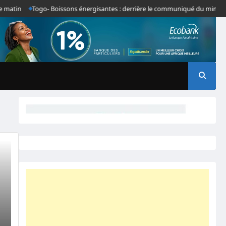
atin
Togo- Boissons énergisantes : derrière le communiqué du ministre Tes