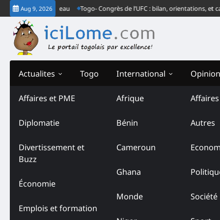
Skip
ogo monte au créneau
Togo- Congrès de l’UFC : bilan, orientations, et cap 
Aug 9, 2026
to
content
Actualites
Togo
International
Opinio
Affaires et PME
Afrique
Affaire
Tag:
Boutiques privées
Diplomatie
Bénin
Autres
Divertissement et
Cameroun
Econom
Buzz
Ghana
Politiqu
Économie
Monde
Société
Emplois et formation