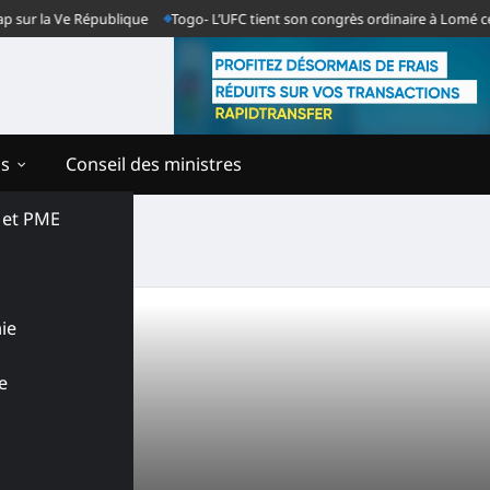
sur la Ve République
Togo- L’UFC tient son congrès ordinaire à Lomé ce m
ns
Conseil des ministres
s et PME
ie
e