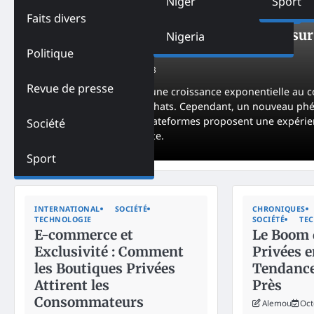
Niger
Sport
Faits divers
CHRONIQUES
INTERNATIONAL
SOCIÉTÉ
TECHNOLOGIE
Le Phénomène des Boutiques Privées sur I
Nigeria
commerce ?
Politique
Icilome
October 11, 2023
Revue de presse
L’e-commerce a connu une croissance exponentielle au c
manière de faire des achats. Cependant, un nouveau ph
privées en ligne. Ces plateformes proposent une expérien
Société
paysage de l’e-commerce.
Sport
INTERNATIONAL
SOCIÉTÉ
CHRONIQUES
TECHNOLOGIE
SOCIÉTÉ
TE
E-commerce et
Le Boom 
Exclusivité : Comment
Privées e
les Boutiques Privées
Tendance
Attirent les
Près
Consommateurs
Alemou
Oct