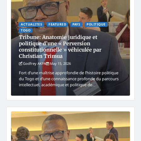
ACTUALITES
FEATURED
PAYS
POLITIQUE
TOGO
Tribune: Anatomie juridique et
politique d’une « Perversion
constitutionnelle » véhiculée par
Christian Trimua
Godfrey AKPA
May 15, 2026
Fort d’une maîtrise approfondie de l’histoire politique
du Togo et d’une connaissance profonde du parcours
intellectuel, académique et politique de…