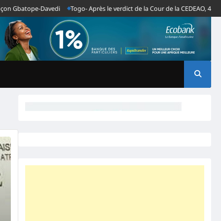
on Gbatope-Davedi
Togo- Après le verdict de la Cour de la CEDEAO, 43 OSC