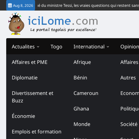
Skip
re le communiqué du ministre Tessi, les vraies questions qui restent sans r
Aug 8, 2026
to
content
Actualites
Togo
International
Opinio
Affaires et PME
Afrique
Affaire
Tag:
Certificat de nationa
Diplomatie
Bénin
Autres
Divertissement et
Cameroun
Econom
Buzz
Ghana
Politiqu
Économie
Monde
Société
Emplois et formation