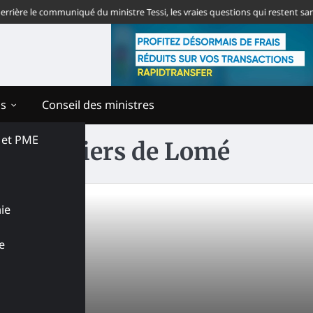
ière le communiqué du ministre Tessi, les vraies questions qui restent sans 
ns
Conseil des ministres
s et PME
des Métiers de Lomé
ie
e