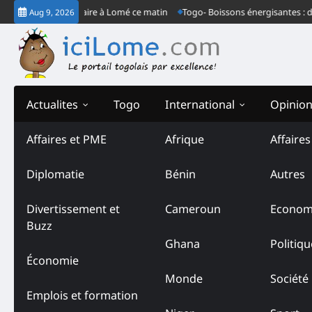
Skip
son congrès ordinaire à Lomé ce matin
Togo- Boissons énergisantes : derr
Aug 9, 2026
to
content
Actualites
Togo
International
Opinio
Affaires et PME
Afrique
Affaire
Tag:
Chambre Régionale 
Diplomatie
Bénin
Autres
Divertissement et
Cameroun
Econom
Buzz
Ghana
Politiqu
Économie
Monde
Société
Emplois et formation