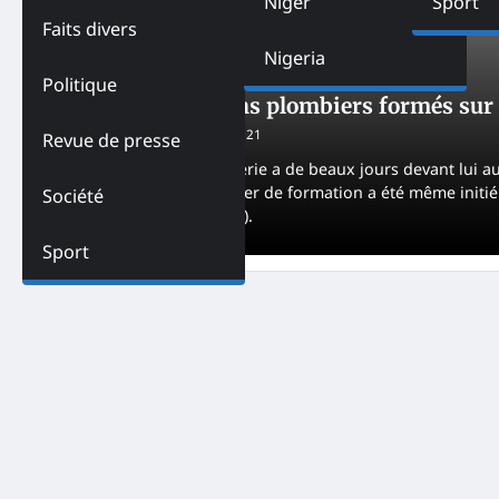
Niger
Sport
Faits divers
Nigeria
ACTUALITES
PAYS
SOCIÉTÉ
TOGO
Politique
Togo-Des artisans plombiers formés sur l
Godfrey AKPA
May 31, 2021
Revue de presse
Le secteur de la plomberie a de beaux jours devant lui au
métier. Samedi, un atelier de formation a été même initi
Société
Métiers de Lomé (CRML).
Sport