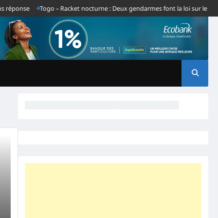
réponse
Togo – Racket nocturne : Deux gendarmes font la loi sur le tron