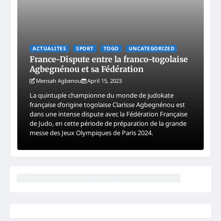
ACTUALITES
SPORT
TOGO
UNCATEGORIZED
France-Dispute entre la franco-togolaise
Agbegnénou et sa Fédération
Mensah Agbenou
April 15, 2023
La quintuple championne du monde de judokate
française d’origine togolaise Clarisse Agbegnénou est
dans une intense dispute avec la Fédération Française
de Judo, en cette période de préparation de la grande
messe des Jeux Olympiques de Paris 2024.