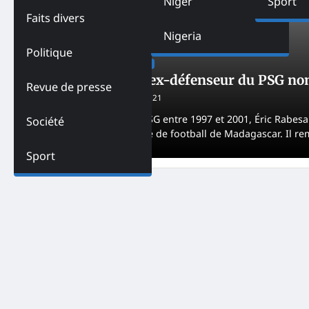
Niger
Sport
Faits divers
Nigeria
Politique
SPORT
UNCATEGORIZED
Madagascar-Un ex-défenseur du PSG nom
Revue de presse
Adjogble HAKA
May 4, 2021
Ancien défenseur du PSG entre 1997 et 2001, Éric Rabesa
Société
Barea, équipe nationale de football de Madagascar. Il re
Sport