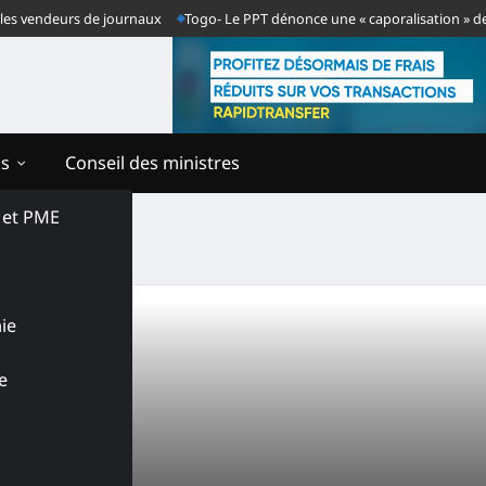
es vendeurs de journaux
Togo- Le PPT dénonce une « caporalisation » de la 
ns
Conseil des ministres
s et PME
a
ie
e