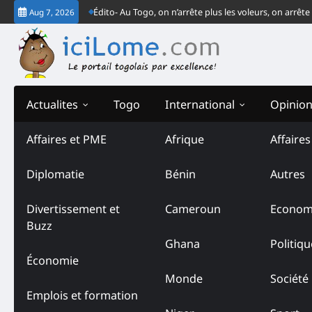
Skip
 de la CJ-CEDEAO
Édito- Au Togo, on n’arrête plus les voleurs, on arrête l
Aug 7, 2026
to
content
Actualites
Togo
International
Opinio
Affaires et PME
Afrique
Affaire
Tag:
Éric Rabesandratan
Diplomatie
Bénin
Autres
Divertissement et
Cameroun
Econom
Buzz
Ghana
Politiqu
Économie
Monde
Société
Emplois et formation