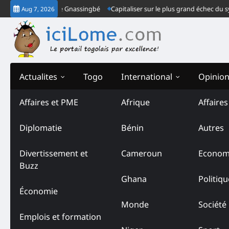
Skip
le régime de Faure Gnassingbé
Capitaliser sur le plus grand échec du syst
Aug 7, 2026
to
content
Actualites
Togo
International
Opinio
Affaires et PME
Afrique
Affaire
Tag:
Femmes ivoiriennes
Diplomatie
Bénin
Autres
Divertissement et
Cameroun
Econom
Buzz
Ghana
Politiqu
Économie
Monde
Société
Emplois et formation