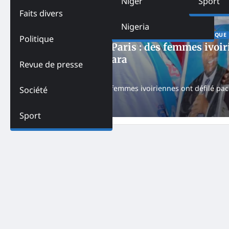
Niger
Sport
Faits divers
Nigeria
ACTUALITES
CÔTE D'IVOIRE
FEATURED
PAYS
POLITIQUE
Politique
Manifestation à Paris : des femmes ivo
d’Alassane Ouattara
Revue de presse
NK
September 1, 2025
Plusieurs centaines de femmes ivoiriennes ont défilé pa
Société
contre la candidature…
Sport