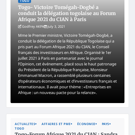
TOGO
Togo- Victoire Tomégah-Dogbé a
conduit la délégation togolaise au Forum
Afrique 2021 du CIAN à Paris
Godfrey AKPA
July 3, 2021
Mme le Premier ministre, Victoire Tomégah-Dogbé, a
conduit la délégation de la République Togolaise qui a
pris part au Forum Afrique 2021 du CIAN, le Conseil
français des investisseurs en Afrique. Organisé le 1er
juillet 2021 à Paris en partenariat avec le journal
l’Opinion, cet événement, placé sous le haut patronage
du Président de la République française, Monsieur
Emmanuel Macron, a rassemblé plusieurs centaines
d’opérateurs économiques et d’investisseurs français et
internationaux. Il avait pour thème : «Entreprises en
Afrique : un nouveau pacte pour la relance».
ACTUALITES
AFFAIRES ET PME
ÉCONOMIE
PAYS
TOGO
Togo-Forum Afrique 2021 du CIAN : Sandra