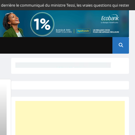
rière le communiqué du ministre Tessi, les vraies questions qui restent san