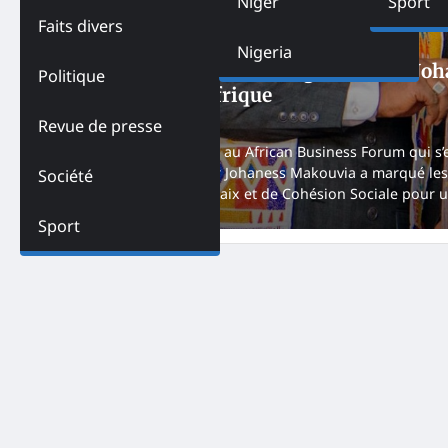
Niger
Sport
Faits divers
UNCATEGORIZED
Nigeria
Leadership et Paix : Le Togolais Amb Joh
Politique
du Meilleur en Afrique
NK
October 20, 2024
Revue de presse
Lors de sa participation au African Business Forum qui s’
électoral l’Ambassadeur Johaness Makouvia a marqué les 
Société
thème « Stratégies de Paix et de Cohésion Sociale pour 
Sport