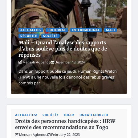
ACTUALITES
EDITORIAL
INTERNATIONAL
MALI
SÉCURITÉ
SOCIÉTÉ
Mali – Quand l’analyse des rapports
d’abus soulève plus de doutes que de
réponses
Mensah Agbenou
December 13, 2024
Dans un rapport publié ce jeudi, Human Rights Watch
(HRW) a une nouvelle fois dénoncé des “abus graves”
commis par…
ACTUALITES
SOCIÉTÉ
TOGO
UNCATEGORIZED
Droits des personnes handicapées : HRW
envoie des recommandations au Togo
Mensah Agbenou
February 22, 2023