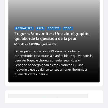
ACTUALITES
PAYS
SOCIÉTÉ
TOGO
Togo- « Vonvonli » : Une chorégraphie
qui aborde la question de la peur
Godfrey AKPA
August 24, 2021
En ces périodes de covid-19, dans ce contexte
d’incertitude, c’est toute la planète bleue qui vit dans la
peur. Au Togo, le chorégraphe-danseur Kossivi
Sénagbé Afiadégnigban a créé « Vonvonli », une
nouvelle pièce de danse censée amener l’homme à
guérir de cette « peur ».