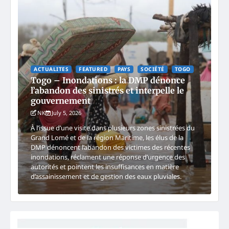
ACTUALITES
FEATURED
PAYS
SOCIÉTÉ
TOGO
Togo – Inondations : la DMP dénonce
l’abandon des sinistrés et interpelle le
gouvernement
NK
July 5, 2026
À l’issue d’une visite dans plusieurs zones sinistrées du
Grand Lomé et de la région Maritime, les élus de la
DMP dénoncent l’abandon des victimes des récentes
inondations, réclament une réponse d’urgence des
autorités et pointent les insuffisances en matière
d’assainissement et de gestion des eaux pluviales.