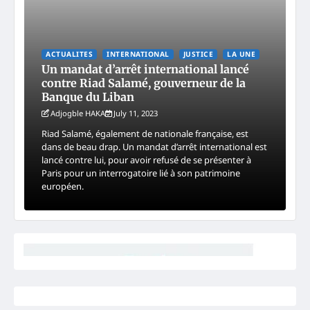
ACTUALITES
INTERNATIONAL
JUSTICE
LA UNE
Un mandat d’arrêt international lancé
contre Riad Salamé, gouverneur de la
Banque du Liban
Adjogble HAKA
July 11, 2023
Riad Salamé, également de nationale française, est
dans de beau drap. Un mandat d’arrêt international est
lancé contre lui, pour avoir refusé de se présenter à
Paris pour un interrogatoire lié à son patrimoine
européen.