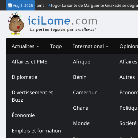
Skip
s le Togo est absent
Togo- La santé de Marguerite Gnakadé se dégrade au 
Aug 5, 2026
to
content
Actualites
Togo
International
Opinio
Affaires et PME
Afrique
Affaire
Tag:
Mémoire des victime
Diplomatie
Bénin
Autres
de Bè
Divertissement et
Cameroun
Econom
Buzz
Ghana
Politiqu
Économie
Monde
Société
Emplois et formation