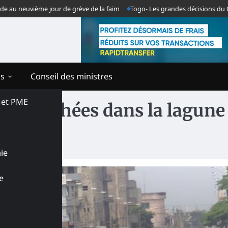
neuvième jour de grève de la faim
Togo- Les grandes décisions du Conse
ns
Conseil des ministres
s et PME
s repêchées dans la lagune
ie
e