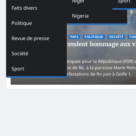
Niger
Sport
Faits divers
Nigeria
Politique
ACTUALITES
FEATURED
PAYS
POLITIQUE
SOCIÉTÉ
TO
Revue de presse
Togo – Les FDR rendent hommage aux vic
NK
July 8, 2025
Société
Le parti Forces Démocratiques pour la République (FDR)
repêchées dans la lagune de Bè, à la paroisse Marie Rein
Sport
survenues lors des manifestations de fin juin à Golfe 1.