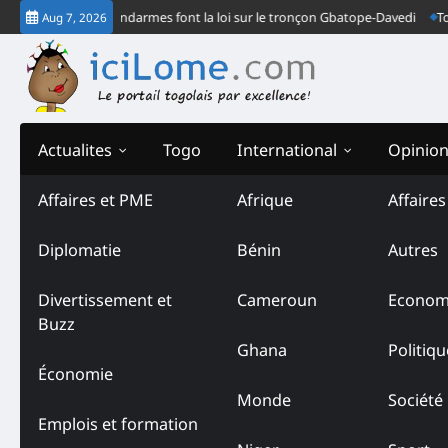
Skip
cturne : Deux gendarmes font la loi sur le tronçon Gbatope-Davedi
Togo-
Aug 7, 2026
to
content
Actualites
Togo
International
Opinio
Affaires et PME
Afrique
Affaire
Tag:
Mort du lieutenant-
Diplomatie
Bénin
Autres
Divertissement et
Cameroun
Econom
Buzz
Ghana
Politiqu
Économie
Monde
Société
Emplois et formation