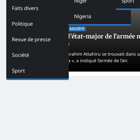
Niger
Sport
Faits divers
Nigeria
Politique
ACTUALITES
NIGERIA
SOCIÉTÉ
Nigeria-Le chef d’état-major de l’armée 
Revue de presse
Rayan Nael
May 22, 2021
Le lieutenant-général Ibrahim Attahiru se trouvait dans un
Société
international de Kaduna », a indiqué l’armée de l’air.
Sport