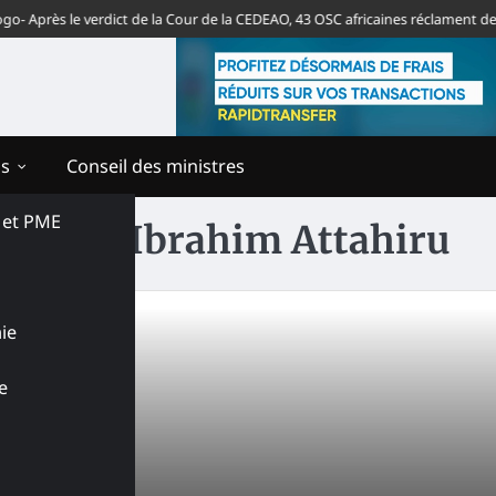
 Après le verdict de la Cour de la CEDEAO, 43 OSC africaines réclament des 
ns
Conseil des ministres
s et PME
général Ibrahim Attahiru
ie
e