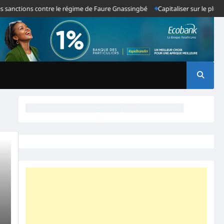
sanctions contre le régime de Faure Gnassingbé
Capitaliser sur le plus g