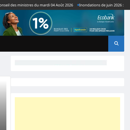
eil des ministres du mardi 04 Août 2026
Inondations de juin 2026 : plus 