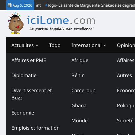
Skip
is le Togo est absent
Togo- La santé de Marguerite Gnakadé se dégrade au
Aug 5, 2026
to
content
Actualites
Togo
International
Opinio
Affaires et PME
Afrique
Affaire
Tag:
négociations des chef
Diplomatie
Bénin
Autres
Divertissement et
Cameroun
Econom
Buzz
Ghana
Politiqu
Économie
Monde
Société
Emplois et formation