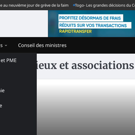
 neuvième jour de grève de la faim
Togo- Les grandes décisions du Cons
ns
Conseil des ministres
s et PME
s religieux et associations
ie
e