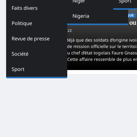
Niger
Sport
Faits divers
Nigeria
ACTUALITES
AFRIQUE
CÔTE D'IVOIRE
MALI
POLITIQUE
Mali-L’affaire des 49 Soldats ivoiriens 
Politique
Kossi Kone
August 31, 2022
Revue de presse
Plus de cinq semaines déjà que des soldats d’origine ivoi
est-il dit défaut d’ordre de mission officielle sur le terri
libération : médiation du chef d’état togolais Faure Gnass
Société
de chefs religieux etc… Cette affaire ressemble de plus e
Sport