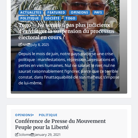
ACTUALITES
FEATURED
OPINIONS
PAYS
POLITIQUE
SOCIÉTÉ
TOGO
Togo – Ne serait-il pas plus judicieux
d’envisager la suspension du processus
électoral en cours ?
NK
July 8, 2025
Depuis le mois de juin, notre pays traverse une crise
politique : manifestations, répression, arrestations et
pertes en vies humaines. Nul ne saurait le nier, nul ne
saurait raisonnablement l’ignorer, parce que ce terrible
constat, dans l’inattaquabilité de son malheur, s’impose
de lui-même.
OPINIONS
POLITIQUE
Conférence de Presse du Mouvement
Peuple pour la Liberté
Icilome
January 29, 2021