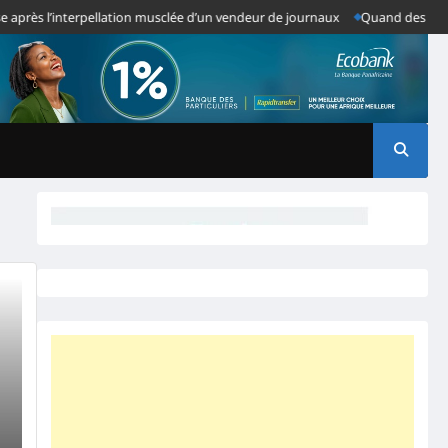
près l’interpellation musclée d’un vendeur de journaux
Quand des Anomali