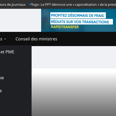
rs de journaux
Togo- Le PPT dénonce une « caporalisation » de la presse a
ns
Conseil des ministres
s et PME
ie
e