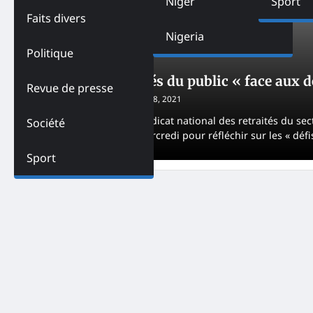
Niger
Sport
Faits divers
Nigeria
Politique
SOCIÉTÉ
TOGO
Togo-Les retraités du public « face aux dé
Revue de presse
Adjogble HAKA
January 28, 2021
Les membres du le Syndicat national des retraités du se
Société
générale à Lomé ce mercredi pour réfléchir sur les « défis 
Sport