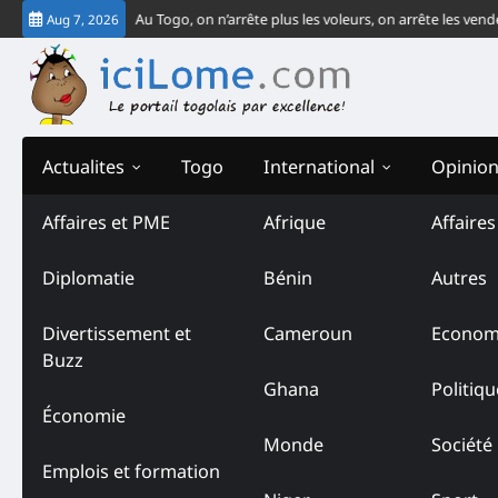
Skip
-CEDEAO
Édito- Au Togo, on n’arrête plus les voleurs, on arrête les vendeu
Aug 7, 2026
to
content
Actualites
Togo
International
Opinio
Affaires et PME
Afrique
Affaire
Tag:
Retraité
Diplomatie
Bénin
Autres
Divertissement et
Cameroun
Econom
Buzz
Ghana
Politiqu
Économie
Monde
Société
Emplois et formation