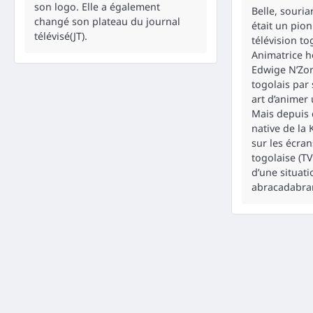
son logo. Elle a également
Belle, sourian
changé son plateau du journal
était un pio
télévisé(JT).
télévision to
Animatrice ho
Edwige N’Zon
togolais par
art d’animer 
Mais depuis 
native de la 
sur les écran
togolaise (TV
d’une situati
abracadabra