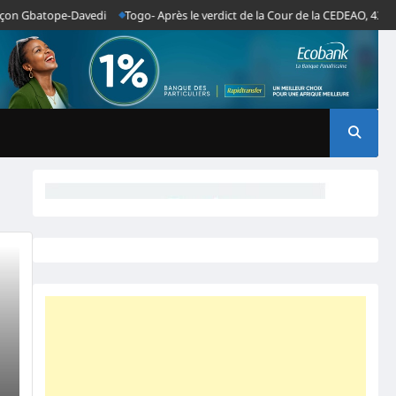
on Gbatope-Davedi
Togo- Après le verdict de la Cour de la CEDEAO, 43 OSC