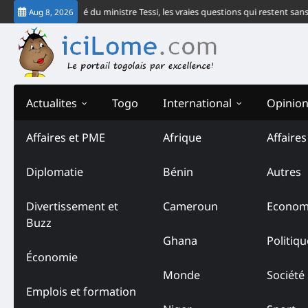
Skip
re le communiqué du ministre Tessi, les vraies questions qui restent sans r
Aug 8, 2026
to
content
Actualites
Togo
International
Opinio
Affaires et PME
Afrique
Affaire
Tag:
Télévision Togolaise
Diplomatie
Bénin
Autres
Divertissement et
Cameroun
Econom
Buzz
Ghana
Politiqu
Économie
Monde
Société
Emplois et formation