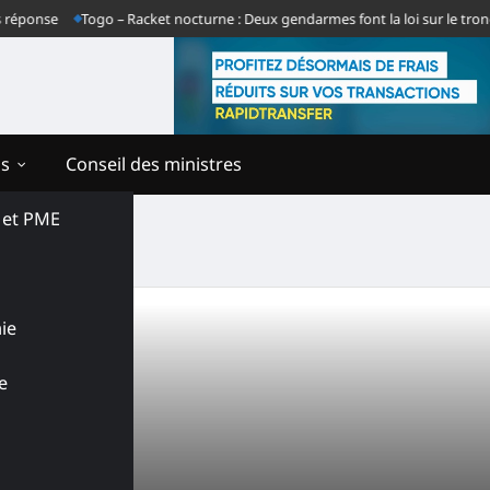
éponse
Togo – Racket nocturne : Deux gendarmes font la loi sur le tronç
ns
Conseil des ministres
s et PME
 (TVT)
ie
e