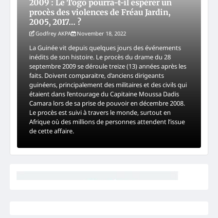
2009 : Le Togo pourra-t-il espérer un
procès des violences de Fréau Jardin,
2005, 2017… ?
Godfrey AKPA
November 18, 2022
La Guinée vit depuis quelques jours des événements
inédits de son histoire. Le procès du drame du 28
septembre 2009 se déroule treize (13) années après les
faits. Doivent comparaitre, d’anciens dirigeants
guinéens, principalement des militaires et des civils qui
étaient dans l’entourage du Capitaine Moussa Dadis
Camara lors de sa prise de pouvoir en décembre 2008.
Le procès est suivi à travers le monde, surtout en
Afrique où des millions de personnes attendent l’issue
de cette affaire.