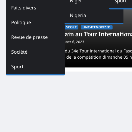
Niger
Sport
Faits divers
Nigeria
Politique
ACTUALITES
AFRIQUE
SPORT
UNCATEGORIZED
Triomphe marocain au Tour Internationa
Revue de presse
Mensah Agbenou
November 6, 2023
Dans un final captivant du 34e Tour international du Fa
Société
la 10e et dernière étape de la compétition dimanche 05
Sport