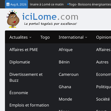
Skip
t son congrès ordinaire à Lomé ce matin
Togo- Boissons énergisantes : de
Aug 8, 2026
to
content
Actualites
Togo
International
Opinio
Affaires et PME
Afrique
Affaire
Tag:
Tour International d
Diplomatie
Bénin
Autres
Divertissement et
Cameroun
Econom
Buzz
Ghana
Politiqu
Économie
Monde
Société
Emplois et formation