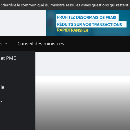
rrière le communiqué du ministre Tessi, les vraies questions qui restent sa
ns
Conseil des ministres
s et PME
u Faso
ie
e