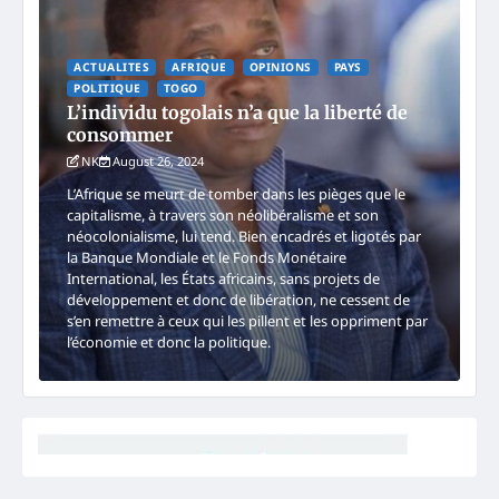
ACTUALITES
AFRIQUE
OPINIONS
PAYS
POLITIQUE
TOGO
L’individu togolais n’a que la liberté de
consommer
NK
August 26, 2024
L’Afrique se meurt de tomber dans les pièges que le
capitalisme, à travers son néolibéralisme et son
néocolonialisme, lui tend. Bien encadrés et ligotés par
la Banque Mondiale et le Fonds Monétaire
International, les États africains, sans projets de
développement et donc de libération, ne cessent de
s’en remettre à ceux qui les pillent et les oppriment par
l’économie et donc la politique.