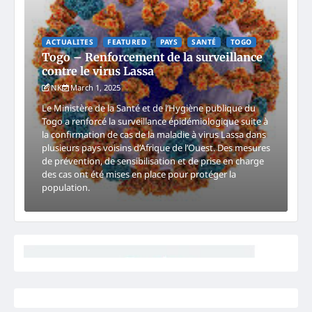
ACTUALITES
FEATURED
PAYS
SANTÉ
TOGO
Togo – Renforcement de la surveillance
contre le virus Lassa
NK
March 1, 2025
Le Ministère de la Santé et de l’Hygiène publique du
Togo a renforcé la surveillance épidémiologique suite à
la confirmation de cas de la maladie à virus Lassa dans
plusieurs pays voisins d’Afrique de l’Ouest. Des mesures
de prévention, de sensibilisation et de prise en charge
des cas ont été mises en place pour protéger la
population.