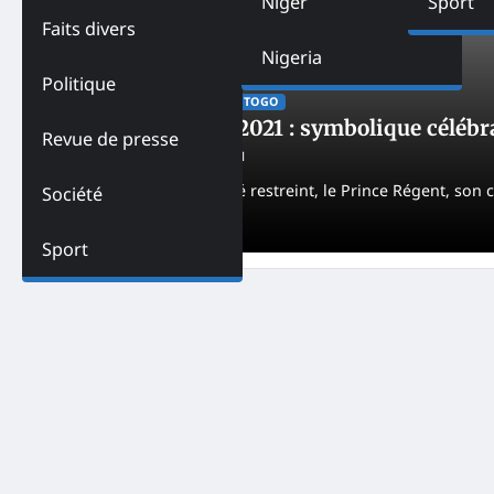
Niger
Sport
Faits divers
Nigeria
Politique
ACTUALITES
SOCIÉTÉ
TOGO
Togo-Yaka Okin 2021 : symbolique célébra
Revue de presse
Alice
September 13, 2021
Sobrement et en comité restreint, le Prince Régent, son con
Société
sacrifié à la tradition.
Sport