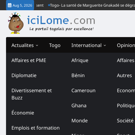
Skip
ais le Togo est absent
Togo- La santé de Marguerite Gnakadé se dégrade 
Aug 5, 2026
to
content
Actualites
Togo
International
Opinio
Affaires et PME
Afrique
Affaire
Tag:
Yaka Okin
Diplomatie
Bénin
Autres
Divertissement et
Cameroun
Econom
Buzz
Ghana
Politiqu
Économie
Monde
Société
Emplois et formation