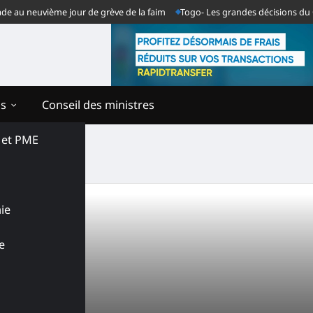
au neuvième jour de grève de la faim
Togo- Les grandes décisions du Con
ns
Conseil des ministres
s et PME
ie
e