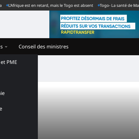
L’Afrique est en retard, mais le Togo est absent
Togo- La santé de Margue
ns
Conseil des ministres
s et PME
ie
e