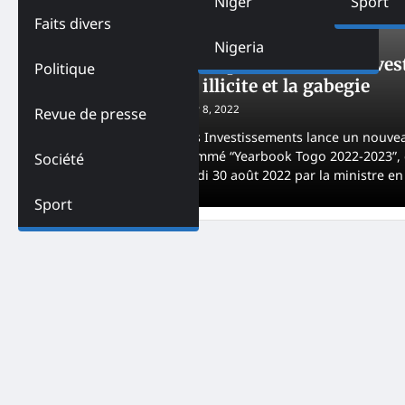
Niger
Sport
Faits divers
ACTUALITES
PAYS
SOCIÉTÉ
TOGO
Nigeria
Togo-Yearbook et la promotion des invest
Politique
l’enrichissement illicite et la gabegie
Godfrey AKPA
September 8, 2022
Revue de presse
Le ministère chargé des Investissements lance un nou
d’investissement. Dénommé “Yearbook Togo 2022-2023”, ce
Société
présenté au public mardi 30 août 2022 par la ministre e
Sport