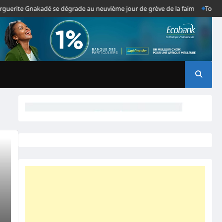
rite Gnakadé se dégrade au neuvième jour de grève de la faim
Togo- Les