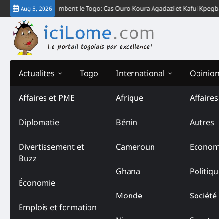
Skip
ormatives » Plombent le Togo: Cas Ouro-Koura Agadazi et Kafui Kpegba
Aug 5, 2026
to
content
Actualites
Togo
International
Opinio
Affaires et PME
Afrique
Affaire
Tag:
Yearbook 2022-2023
Diplomatie
Bénin
Autres
Divertissement et
Cameroun
Econom
Buzz
Ghana
Politiqu
Économie
Monde
Société
Emplois et formation