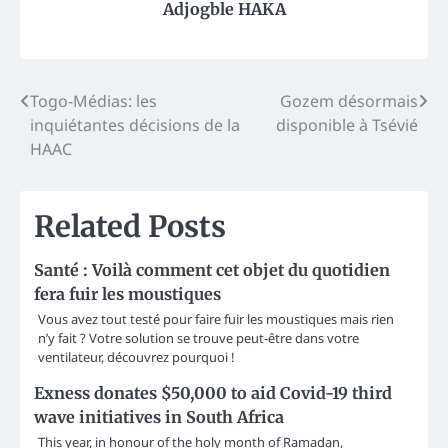
Adjogble HAKA
Post
Togo-Médias: les
Gozem désormais
inquiétantes décisions de la
disponible à Tsévié
navigation
HAAC
Related Posts
Santé : Voilà comment cet objet du quotidien
fera fuir les moustiques
Vous avez tout testé pour faire fuir les moustiques mais rien
n’y fait ? Votre solution se trouve peut-être dans votre
ventilateur, découvrez pourquoi !
Exness donates $50,000 to aid Covid-19 third
wave initiatives in South Africa
This year, in honour of the holy month of Ramadan,