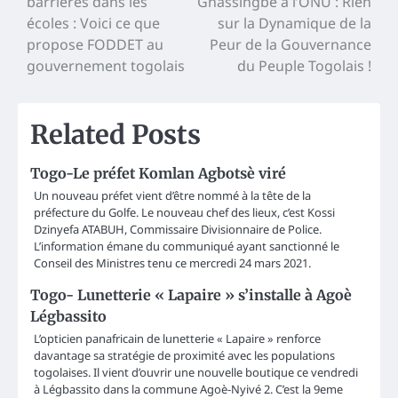
barrières dans les
Gnassingbé à l’ONU : Rien
navigation
écoles : Voici ce que
sur la Dynamique de la
propose FODDET au
Peur de la Gouvernance
gouvernement togolais
du Peuple Togolais !
Related Posts
Togo-Le préfet Komlan Agbotsè viré
Un nouveau préfet vient d’être nommé à la tête de la
préfecture du Golfe. Le nouveau chef des lieux, c’est Kossi
Dzinyefa ATABUH, Commissaire Divisionnaire de Police.
L’information émane du communiqué ayant sanctionné le
Conseil des Ministres tenu ce mercredi 24 mars 2021.
Togo- Lunetterie « Lapaire » s’installe à Agoè
Légbassito
L’opticien panafricain de lunetterie « Lapaire » renforce
davantage sa stratégie de proximité avec les populations
togolaises. Il vient d’ouvrir une nouvelle boutique ce vendredi
à Légbassito dans la commune Agoè-Nyivé 2. C’est la 9eme