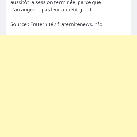
aussitôt la session terminée, parce que
n’arrangeant pas leur appétit glouton.
Source : Fraternité / fraternitenews.info