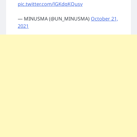
pic.twitter.com/lGKdqKQusv
— MINUSMA (@UN_MINUSMA)
October 21,
2021