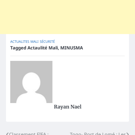
ACTUALITES
MALI
SÉCURITÉ
Tagged
Actaulité Mali
,
MINUSMA
Rayan Nael
Classement FIFA :
Togo- Port de Lomé : Les