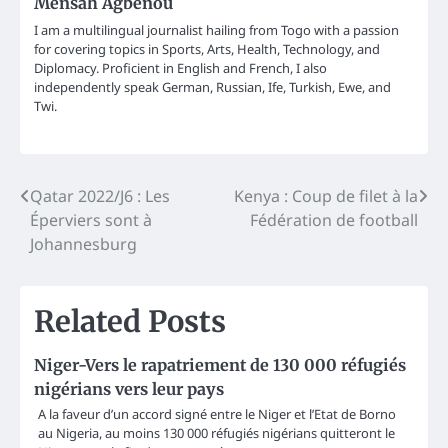
Mensah Agbenou
I am a multilingual journalist hailing from Togo with a passion
for covering topics in Sports, Arts, Health, Technology, and
Diplomacy. Proficient in English and French, I also
independently speak German, Russian, Ife, Turkish, Ewe, and
Twi.
Post
Qatar 2022/J6 : Les
Kenya : Coup de filet à la
Éperviers sont à
Fédération de football
navigation
Johannesburg
Related Posts
Niger-Vers le rapatriement de 130 000 réfugiés
nigérians vers leur pays
A la faveur d’un accord signé entre le Niger et l’Etat de Borno
au Nigeria, au moins 130 000 réfugiés nigérians quitteront le