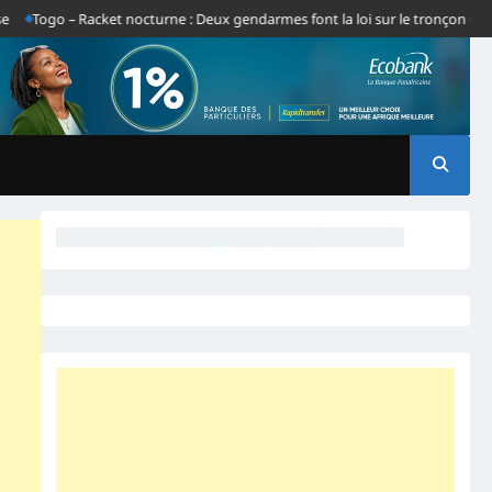
ogo – Racket nocturne : Deux gendarmes font la loi sur le tronçon Gbatope-