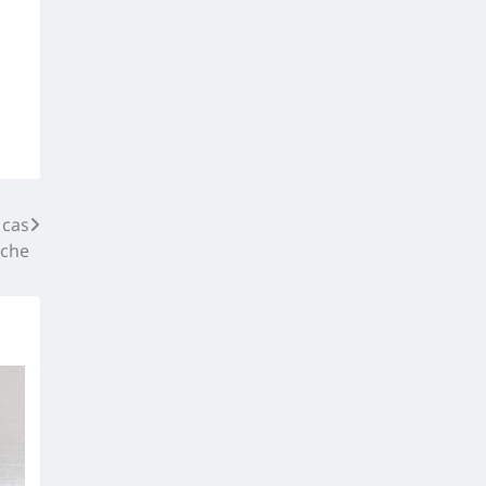
 cas
nche