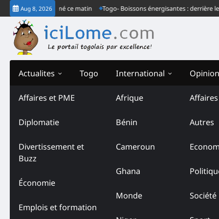
Skip
ordinaire à Lomé ce matin
Togo- Boissons énergisantes : derrière le commu
Aug 8, 2026
to
content
Actualites
Togo
International
Opinio
Affaires et PME
Afrique
Affaire
Diplomatie
Bénin
Autres
Divertissement et
Cameroun
Econom
Buzz
Ghana
Politiqu
Économie
Monde
Société
Emplois et formation