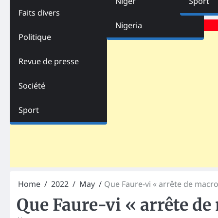
Niger
Sport
Faits divers
Advertisements
Nigeria
Politique
Revue de presse
Société
Sport
Home
2022
May
Que Faure-vi « arrête de macro
Que Faure-vi « arrête de