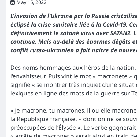
May 15, 2022
L’invasion de l’Ukraine par la Russie cristalli
éclipsé la crise sanitaire liée à la Covid-19.
définitivement le satané virus avec SATAN2. 
continue. Mais au-delà des énormes dégâts et 
conflit russo-ukrainien a fait naitre de nouv
Des noms hommages aux héros de la nation. 
l’envahisseur. Puis vint le mot « macronete » 
signifie « se montrer très inquiet d’une situatio
lexiques en ligne des mots de la guerre sur T
« Je macrone, tu macrones, il ou elle macron
la République française, « dont on ne se souv
préoccupées de l’Élysée ». Le verbe gagnerait 
« arrête de macroner » serait ainsi en train d