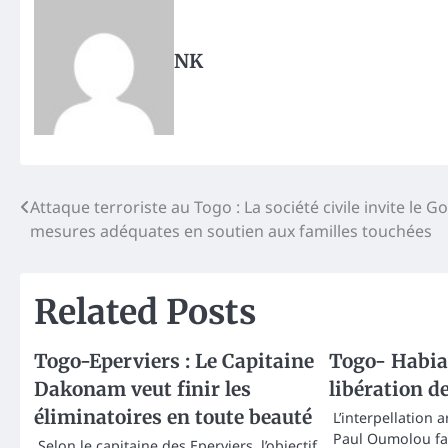
NK
Post
Attaque terroriste au Togo : La société civile invite l
mesures adéquates en soutien aux familles touchées
navigation
Related Posts
Togo-Eperviers : Le Capitaine
Togo- Habia
Dakonam veut finir les
libération d
éliminatoires en toute beauté
L’interpellation a
Paul Oumolou fa
Selon le capitaine des Eperviers, l’objectif