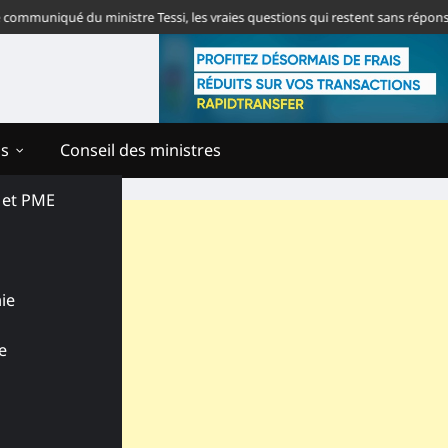
niqué du ministre Tessi, les vraies questions qui restent sans réponse
T
ns
Conseil des ministres
s et PME
ie
e