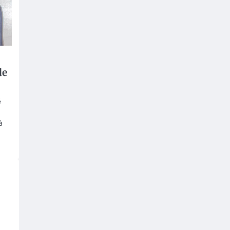
de
é
à