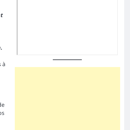
nt
.
 à
de
os