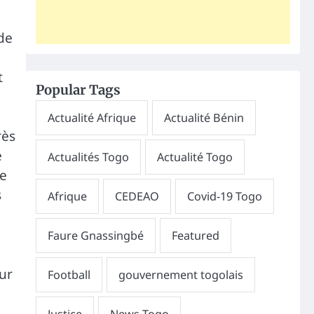
 de
t
Popular Tags
rès
e
ne
s
sur