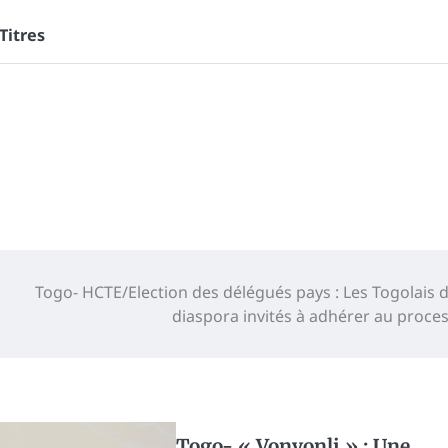
itres
Togo- HCTE/Election des délégués pays : Les Togolais d
diaspora invités à adhérer au proce
Togo- « Vonvonli » : Une