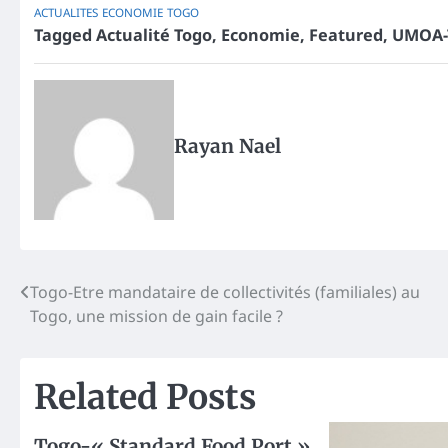
ACTUALITES
ECONOMIE
TOGO
Tagged
Actualité Togo
,
Economie
,
Featured
,
UMOA-T
Rayan Nael
Post
Togo-Etre mandataire de collectivités (familiales) au
Togo, une mission de gain facile ?
navigation
Related Posts
Togo-« Standard Food Port »