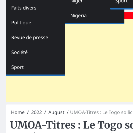
Niger
Sport
Faits divers
Advertisements
Nigeria
Politique
Revue de presse
Société
Sport
Home
2022
August
UMOA-Titres : Le Togo sollic
UMOA-Titres : Le Togo so