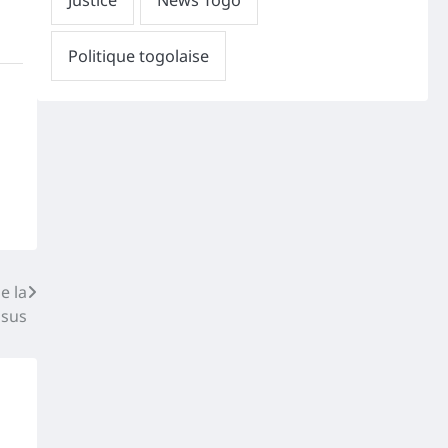
e la
ssus