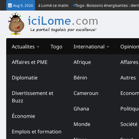
Skip
grès ordinaire à Lomé ce matin
Togo- Boissons énergisantes : derrière le
Aug 9, 2026
to
content
Actualites
Togo
International
Opinio
Affaires et PME
Afrique
Affaire
Diplomatie
Bénin
Autres
Divertissement et
Cameroun
Econom
Buzz
Ghana
Politiqu
Économie
Monde
Société
Emplois et formation