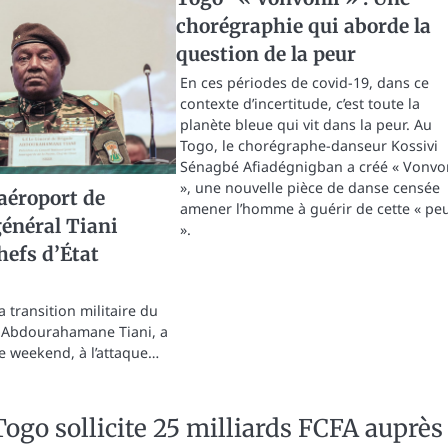
chorégraphie qui aborde la
question de la peur
En ces périodes de covid-19, dans ce
contexte d’incertitude, c’est toute la
planète bleue qui vit dans la peur. Au
Togo, le chorégraphe-danseur Kossivi
Sénagbé Afiadégnigban a créé « Vonvo
», une nouvelle pièce de danse censée
’aéroport de
amener l’homme à guérir de cette « pe
général Tiani
».
hefs d’État
a transition militaire du
l Abdourahamane Tiani, a
e weekend, à l’attaque…
ogo sollicite 25 milliards FCFA auprès