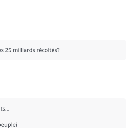
es 25 milliards récoltés?
êts…
peuplei