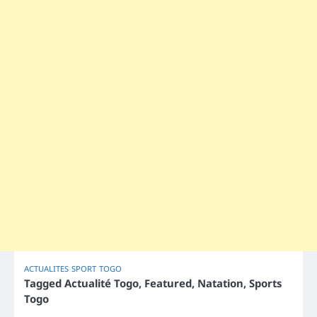
ACTUALITES
SPORT
TOGO
Tagged
Actualité Togo
,
Featured
,
Natation
,
Sports
Togo