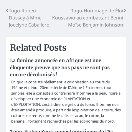
Post
Togo-Robert
Togo-Hommage de Éloi
Dussey à Mme
Koussawo au combattant Benni
navigation
Jocelyne Caballero
Moïse Benjamin Johnson
Related Posts
La famine annoncée en Afrique est une
éloquente preuve que nos pays ne sont pas
encore décolonisés !
En quoi a consisté réellement la colonisation au cours du
19ème et début 20ème siècle de l’Afrique ? En termes tout
simples, elle a consisté à contraindre l’homme à la peau noire à
développer une économie de PLANTATION et
d’EXPLOITATION, c’est-à-dire, de gré ou de force, l’homme noir
était amené à produire, à partir de l’exploitation de la terre, des
cultures de rente, comme le café, le cacao, le coton, la
banane… fortement recherchés par les économies du nord.
Togo-Fiaboe Sena, nouvel entraîneur de l’As