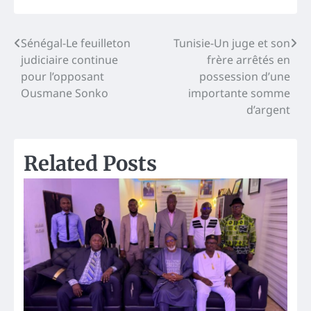
Post
Sénégal-Le feuilleton
Tunisie-Un juge et son
judiciaire continue
frère arrêtés en
navigation
pour l’opposant
possession d’une
Ousmane Sonko
importante somme
d’argent
Related Posts