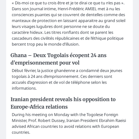
« Dis-moi ce que tu crois être et je te dirai ce que tu n’es pas ».
Dans son Journal intime, Henri-Frédéric AMIEL met à nu les
consciences puantes qui se couvrent de dentelles comme des
manteaux de protection en laissant apparaitre au grand soleil
leurs visages lugubres dont personne ne se doute du
caractère hideux. Les titres ronflants dont se parent les
cascadeurs des civilités républicaines et de l’éthique politique
bercent trop peu le monde d’illusion.
Ghana – Deux Togolais écopent 24 ans
d’emprisonnement pour vol
Début février, la justice ghanéenne a condamné deux jeunes
togolais à 24 ans d’emprisonnement. Ces derniers sont
accusés d’agression et de vol de téléphone selon les
informations.
Iranian president reveals his opposition to
Europe-Africa relations
During his meeting on Monday with the Togolese Foreign
Minister, Prof. Robert Dussey, Iranian President Ebrahim Raeisi
advised African countries to avoid relations with European
countries.