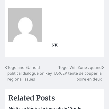
NK
Post
Togo and EU hold
Togo–Wifi Zone : quand
political dialogue on key
l’ARCEP tente de couper la
navigation
regional issues
poire en deux
Related Posts
Média au Bénin-Le journaliste Virgile