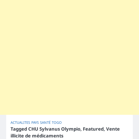
ACTUALITES
PAYS
SANTÉ
TOGO
Tagged
CHU Sylvanus Olympio
,
Featured
,
Vente
illicite de médicaments