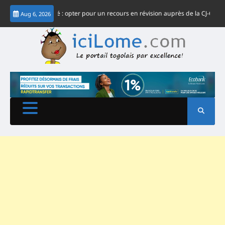
Skip
me Gnassingbé : opter pour un recours en révision auprès de la CJ-CEDEAO
Aug 6, 2026
to
content