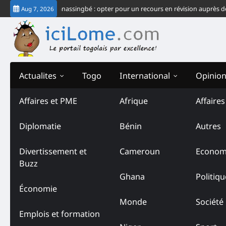
Skip
u système Gnassingbé : opter pour un recours en révision auprès de la CJ-C
Aug 7, 2026
to
content
Actualites
Togo
International
Opinio
Affaires et PME
Afrique
Affaire
Diplomatie
Bénin
Autres
Divertissement et
Cameroun
Econom
Buzz
Ghana
Politiqu
Économie
Monde
Société
Emplois et formation