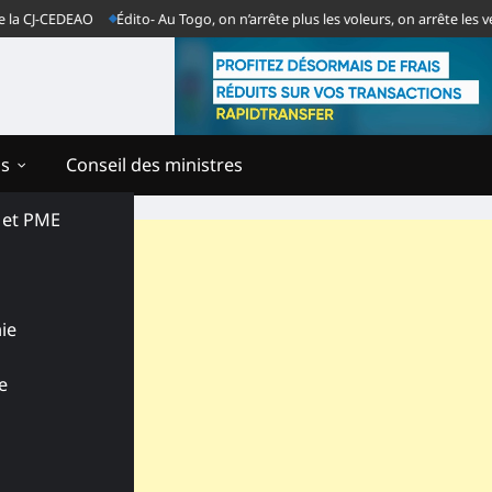
EDEAO
Édito- Au Togo, on n’arrête plus les voleurs, on arrête les vendeurs 
ns
Conseil des ministres
s et PME
ie
e