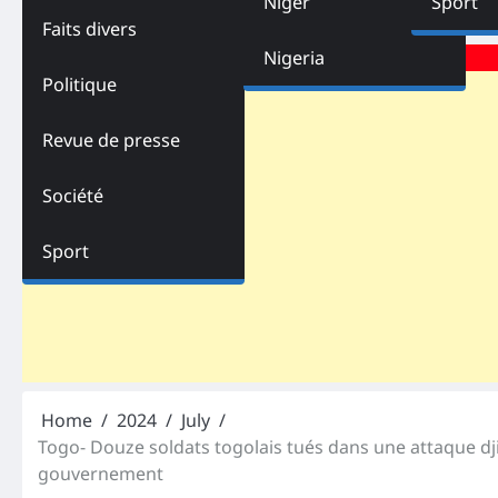
Niger
Sport
Faits divers
Advertisements
Nigeria
Politique
Revue de presse
Société
Sport
Home
2024
July
Togo- Douze soldats togolais tués dans une attaque d
gouvernement