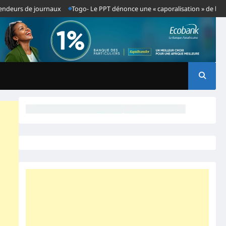
de journaux
Togo- Le PPT dénonce une « caporalisation » de la presse aprè