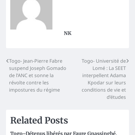
NK
Post
Togo- Jean-Pierre Fabre
Togo- Université de
suspend Joseph Gomado
Lomé : La SEET
navigation
de l’ANC et sonne la
interpellent Adama
révolte contre les
Kpodar sur leurs
impostures du régime
conditions de vie et
d’études
Related Posts
Togo–Détenus libérés par Faure Gnassingbé,