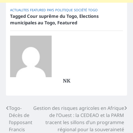
ACTUALITES
FEATURED
PAYS
POLITIQUE
SOCIÉTÉ
TOGO
Tagged
Cour suprême du Togo
,
Elections
municipales au Togo
,
Featured
NK
Post
Togo-
Gestion des risques agricoles en Afrique
Décès de
de l’Ouest : la CEDEAO et la PARM
navigation
l’opposant
tracent les sillons d’un programme
Francis
régional pour la souveraineté