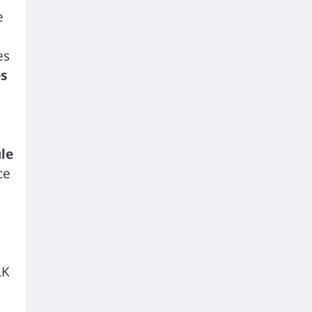
e
es
és
le
ce
LK