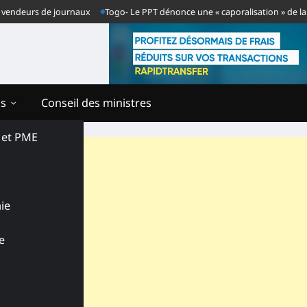
s de journaux
Togo- Le PPT dénonce une « caporalisation » de la presse ap
ns
Conseil des ministres
s et PME
ie
e