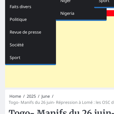
Niger
Sport
Faits divers
Advertisements
Nigeria
Politique
Revue de presse
Société
Sport
Home
2025
June
Togo- Manifs du 26 juin- Répression à Lomé : les OSC 
Togo- Manifs du 26 juin-