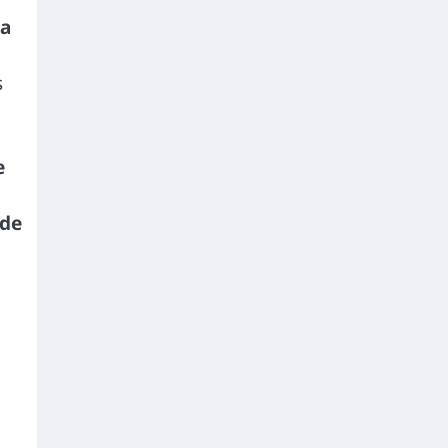
la
s
e
 de