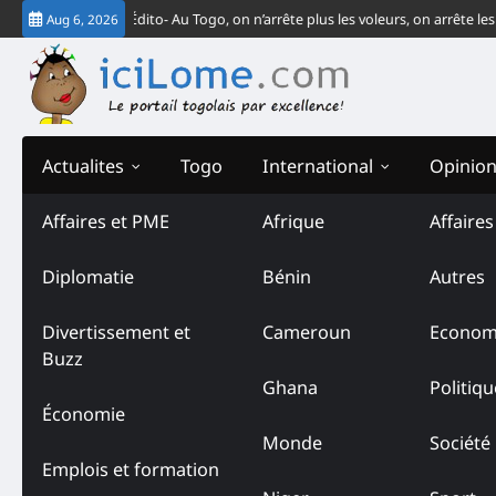
Skip
-CEDEAO
Édito- Au Togo, on n’arrête plus les voleurs, on arrête les vendeur
Aug 6, 2026
to
content
Actualites
Togo
International
Opinio
Affaires et PME
Afrique
Affaire
Diplomatie
Bénin
Autres
Divertissement et
Cameroun
Econom
Buzz
Ghana
Politiqu
Économie
Monde
Société
Emplois et formation