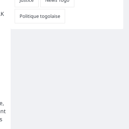
LK
e,
ent
s