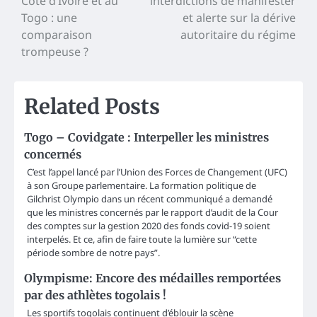
Côte d’Ivoire et au
interdictions de manifester
navigation
Togo : une
et alerte sur la dérive
comparaison
autoritaire du régime
trompeuse ?
Related Posts
Togo – Covidgate : Interpeller les ministres
concernés
C’est l’appel lancé par l’Union des Forces de Changement (UFC)
à son Groupe parlementaire. La formation politique de
Gilchrist Olympio dans un récent communiqué a demandé
que les ministres concernés par le rapport d’audit de la Cour
des comptes sur la gestion 2020 des fonds covid-19 soient
interpelés. Et ce, afin de faire toute la lumière sur “cette
période sombre de notre pays”.
Olympisme: Encore des médailles remportées
par des athlètes togolais !
Les sportifs togolais continuent d’éblouir la scène