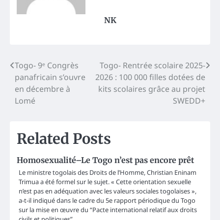
NK
Post
Togo- 9ᵉ Congrès
Togo- Rentrée scolaire 2025-
panafricain s’ouvre
2026 : 100 000 filles dotées de
navigation
en décembre à
kits scolaires grâce au projet
Lomé
SWEDD+
Related Posts
Homosexualité–Le Togo n’est pas encore prêt
Le ministre togolais des Droits de l’Homme, Christian Eninam
Trimua a été formel sur le sujet. « Cette orientation sexuelle
n’est pas en adéquation avec les valeurs sociales togolaises »,
a-t-il indiqué dans le cadre du 5e rapport périodique du Togo
sur la mise en œuvre du “Pacte international relatif aux droits
civils et politiques”.