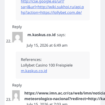
http://cse.google.es/url?
sa=i&url=http://wiki.sukhoi.ru/api.p
hp?action=https://lollybet.com.de/
Reply
m.kaskus.co.id
says:
July 15, 2026 at 6:49 am
References:
Lollybet Casino 100 Freispiele
m.kaskus.co.id
Reply
https://www.imn.ac.cr/ca/web/imn/noticia
meteorologico-nacional?redirect=http://k
July 15, 2026 at 7:03 am