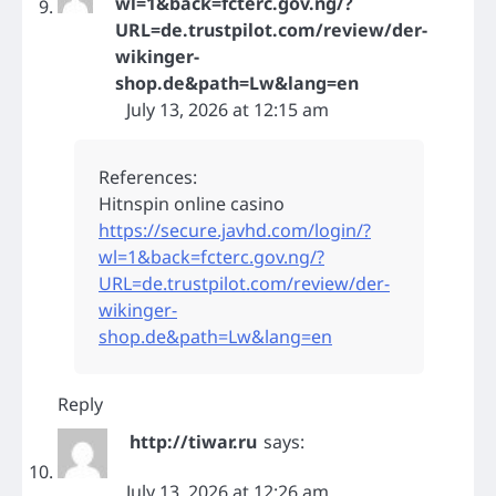
wl=1&back=fcterc.gov.ng/?
URL=de.trustpilot.com/review/der-
wikinger-
shop.de&path=Lw&lang=en
July 13, 2026 at 12:15 am
References:
Hitnspin online casino
https://secure.javhd.com/login/?
wl=1&back=fcterc.gov.ng/?
URL=de.trustpilot.com/review/der-
wikinger-
shop.de&path=Lw&lang=en
Reply
http://tiwar.ru
says:
July 13, 2026 at 12:26 am