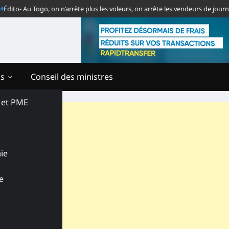
u Togo, on n’arrête plus les voleurs, on arrête les vendeurs de journaux
To
ns
Conseil des ministres
s et PME
ie
e