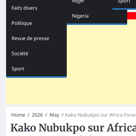
Niger
Sport
Faits divers
Advertisements
Nigeria
Politique
Revue de presse
Société
Sport
Home
2026
May
Kako Nubukpo sur Africa Forwar
Kako Nubukpo sur Africa 