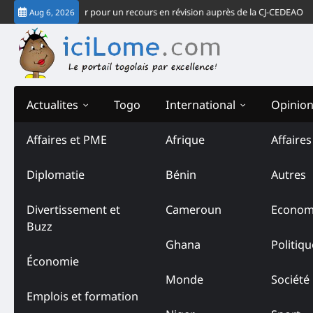
Skip
ingbé : opter pour un recours en révision auprès de la CJ-CEDEAO
Édito- A
Aug 6, 2026
to
content
Actualites
Togo
International
Opinio
Affaires et PME
Afrique
Affaire
Diplomatie
Bénin
Autres
Divertissement et
Cameroun
Econom
Buzz
Ghana
Politiqu
Économie
Monde
Société
Emplois et formation