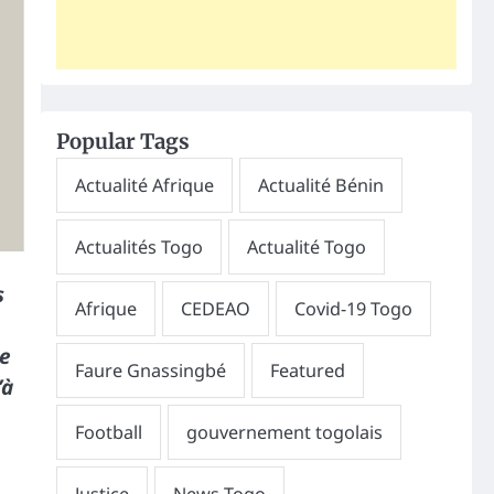
Popular Tags
s
ce
’à