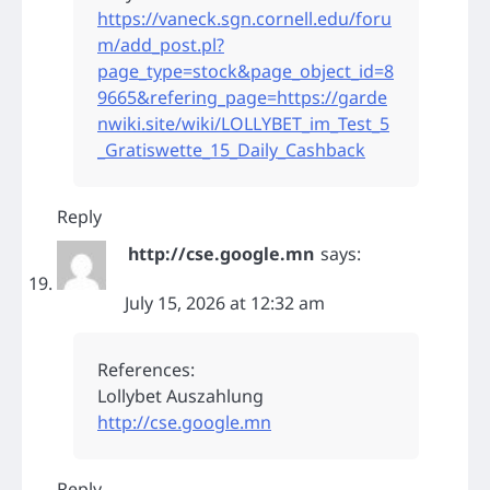
https://vaneck.sgn.cornell.edu/foru
m/add_post.pl?
page_type=stock&page_object_id=8
9665&refering_page=https://garde
nwiki.site/wiki/LOLLYBET_im_Test_5
_Gratiswette_15_Daily_Cashback
Reply
http://cse.google.mn
says:
July 15, 2026 at 12:32 am
References:
Lollybet Auszahlung
http://cse.google.mn
Reply