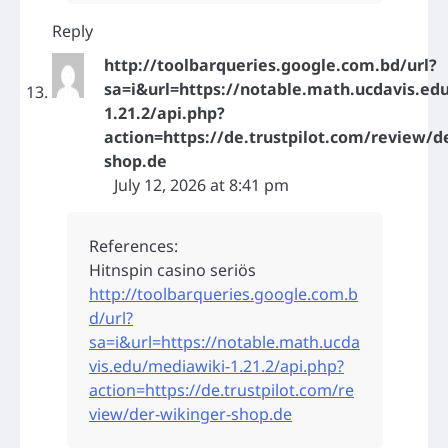
Reply
http://toolbarqueries.google.com.bd/url?
sa=i&url=https://notable.math.ucdavis.ed
1.21.2/api.php?
action=https://de.trustpilot.com/review/d
shop.de
July 12, 2026 at 8:41 pm
References:
Hitnspin casino seriös
http://toolbarqueries.google.com.b
d/url?
sa=i&url=https://notable.math.ucda
vis.edu/mediawiki-1.21.2/api.php?
action=https://de.trustpilot.com/re
view/der-wikinger-shop.de