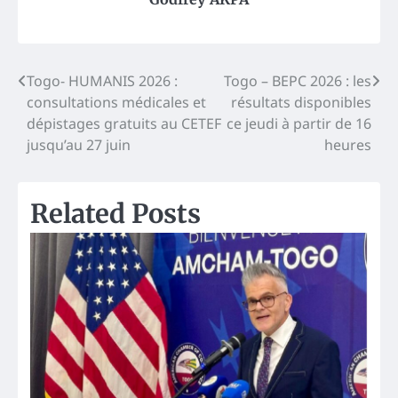
Post
Togo- HUMANIS 2026 :
Togo – BEPC 2026 : les
consultations médicales et
résultats disponibles
navigation
dépistages gratuits au CETEF
ce jeudi à partir de 16
jusqu’au 27 juin
heures
Related Posts